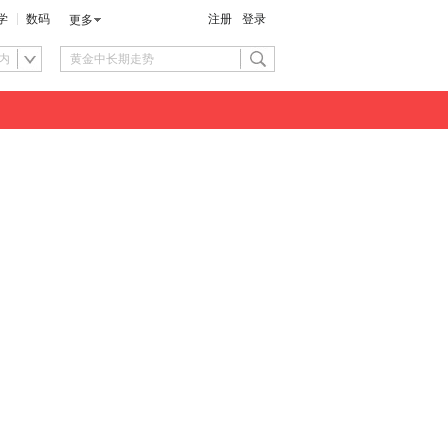
学
数码
注册
登录
更多
内