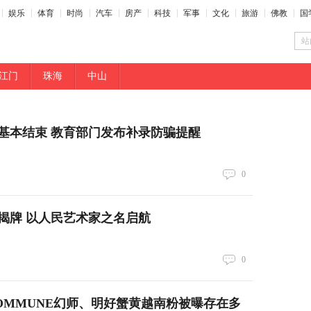
娱乐
体育
时尚
汽车
房产
科技
军事
文化
旅游
佛教
国
站
江门
珠海
中山
基本结束 教育部门发布补录防骗提醒
0
揭牌 以人民艺术家之名启航
0
OMMUNE幻师、明好蟹黄越南粉被曝存在多