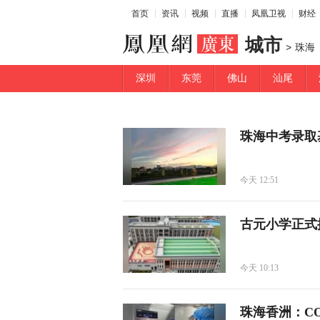
首页
资讯
视频
直播
凤凰卫视
财经
城市
>
珠海
深圳
东莞
佛山
汕尾
珠海中考录取
今天 12:51
古元小学正式
今天 10:13
珠海香洲：C