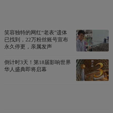
（二）对非法经营、储存、运输、燃放烟花
爆竹的行为，应急管理、公安部门将依据
《中华人民共和国治安管理处罚法》《烟花
爆竹安全管理条例》等法律法规予以处罚；
笑容独特的网红“老表”遗体
已找到，22万粉丝账号宣布
构成违反治安管理行为的，由公安部门依法
永久停更，亲属发声
给予治安管理处罚；构成犯罪的，依法追究
刑事责任。
倒计时3天！第18届影响世界
华人盛典即将启幕
举报电话：13318979307（违法生产、经营
烟花爆竹）、 110（违法燃放、运输烟花爆
竹）。
珠海经济技术开发区管理委员会