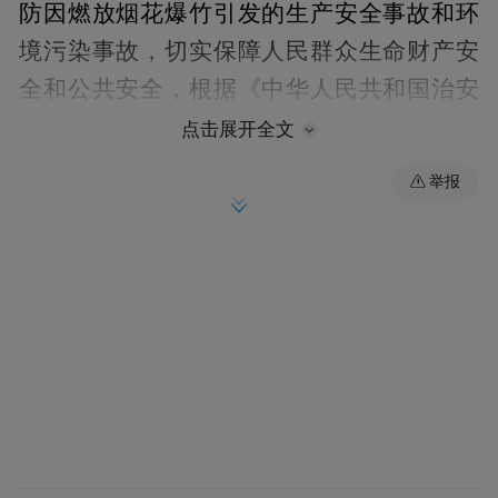
防因燃放烟花爆竹引发的生产安全事故和环
境污染事故，切实保障人民群众生命财产安
全和公共安全，根据《中华人民共和国治安
管理处罚法》《烟花爆竹安全管理条例》等
点击展开全文
相关法律法规，决定在经开区全境禁止燃放
举报
烟花爆竹。现将有关事项通告如下：
一、禁止燃放范围
经开区全境禁止燃放烟花爆竹，具体涵盖以
下区域：高栏港综合保税区、南迳湾油气化
学品仓储区、石油化工区、精细化工区、南
水码头作业区、装备制造南区、装备制造北
区、榕树湾南虎片区和广珠铁路珠海西站物