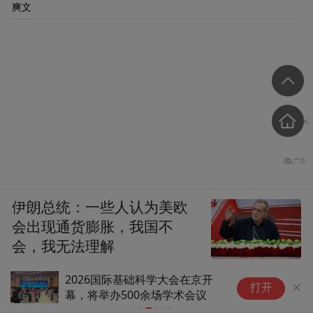
爽文
伊朗总统：一些人认为美欧
会出现通货膨胀，我国不
会，我无法理解
一河连山海，碧水入湾流：威海
上海邮政：
打开
乳山河的统筹之变|寻凉齐鲁 水
暴雨红警调
韵流长