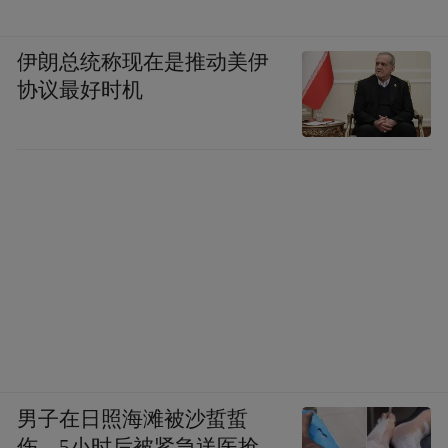
伊朗总统称现在是推动美伊
协议最好时机
男子在日照海滩被沙蜇蜇
伤，5小时后被紧急送医抢