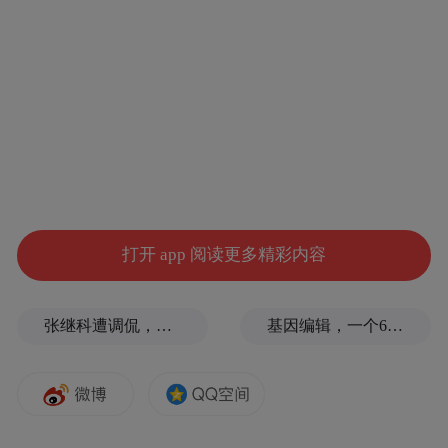
流园区。
二、严禁非法经营、储存烟花爆竹
经开区未规划设置烟花爆竹经营点，区内厂
房、仓库均不具备烟花爆竹储存资质和安全
条件。任何单位和个人严禁在区内非法经
营、储存烟花爆竹。
打开 app 阅读更多精彩内容
三、其他事项
张继科遭调侃，这项“自虐”赛事在中国火了
基因编辑，一个6岁女孩之死
（一）在经开区周边燃放烟花爆竹，须遵守
金湾区相关燃放管理规定，并应远离经开区
企业区域，避免对企业生产安全造成影响。