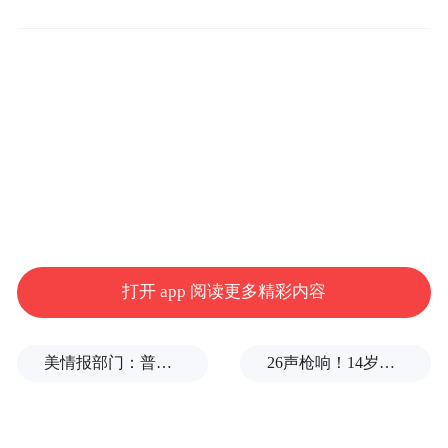
来源：中新网广东
“特别声明：以上作品内容(包括在内的视频、图片或音
频)为凤凰网旗下自媒体平台“大风号”用户上传并发
布，本平台仅提供信息存储空间服务。
Notice: The content above (including the videos,
pictures and audios if any) is uploaded and posted
by the user of Dafeng Hao, which is a social media
platform and merely provides information storage
space services.”
打开 app 阅读更多精彩内容
美情报部门：普京或发动有限攻击，试探北约集体防御
26声枪响！14岁的初三学生，枪杀了祖父母、老师、学生