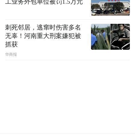
工业务外包单位被罚1.5万元
刺死邻居，逃窜时伤害多名
无辜！河南重大刑案嫌犯被
抓获
华商报