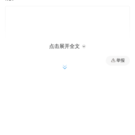
点击展开全文
举报
据悉，相关企业将在后续与街道、企业等需
求单位协作，持续扩大无人机巡查范围，进
一步提升无人机消杀效能，推动科技防疫向
更深层次、更广领域拓展，为市民营造更加
安全、健康的城市环境。