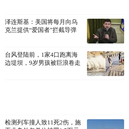
泽连斯基：美国将每月向乌
克兰提供“爱国者”拦截导弹
台风登陆前，1家4口跑离海
边堤坝，9岁男孩被巨浪卷走
检测列车撞人致11死2伤，施