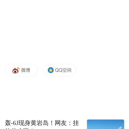
轰-6J现身黄岩岛！网友：挂