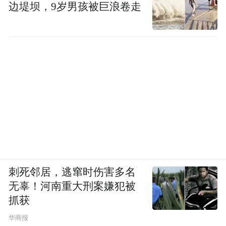
边堤坝，9岁男孩被巨浪卷走
刺死邻居，逃窜时伤害多名
无辜！河南重大刑案嫌犯被
抓获
华商报