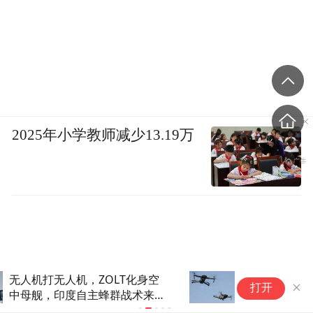
2025年小学教师减少13.19万
商务部一纸公告，抄了美国无人
从
打开
机老底，一颗螺丝都别想从中国
演
拿
线