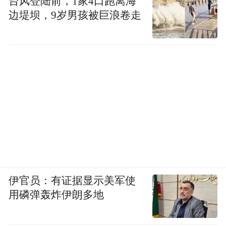
台风登陆前，1家4口跑离海
边堤坝，9岁男孩被巨浪卷走
伊官员：有证据显示美军使
用磷弹轰炸伊朗多地