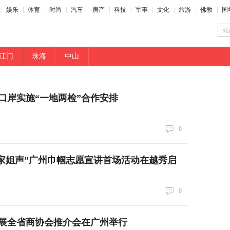
娱乐
体育
时尚
汽车
房产
科技
军事
文化
旅游
佛教
国
站
江门
珠海
中山
口岸实施“一地两检”合作安排
0
头·家姐声”广州巾帼志愿宣讲首场活动在越秀启
0
E电子展全省商协会推介会在广州举行