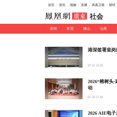
首页
资讯
视频
直播
凤凰卫视
财经
社会
深圳
东莞
佛山
汕尾
港深签署皇岗
07-31 16:58
2026“榕树
动
07-30 17:48
2026 AI