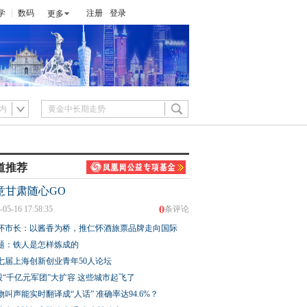
学
数码
注册
登录
更多
内
道推荐
意甘肃随心GO
0
-05-16 17:58:35
条评论
怀市长：以酱香为桥，推仁怀酒旅票品牌走向国际
题：铁人是怎样炼成的
七届上海创新创业青年50人论坛
股“千亿元军团”大扩容 这些城市起飞了
物叫声能实时翻译成“人话” 准确率达94.6%？