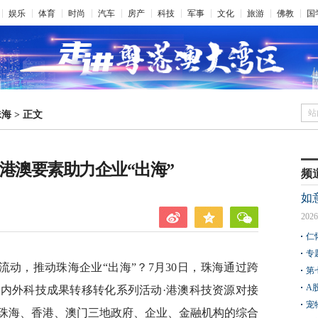
娱乐
体育
时尚
汽车
房产
科技
军事
文化
旅游
佛教
国
站
珠海
>
正文
港澳要素助力企业“出海”
频
如
2026
仁
专
动，推动珠海企业“出海”？7月30日，珠海通过跨
第
A
内外科技成果转移转化系列活动·港澳科技资源对接
宠
珠海、香港、澳门三地政府、企业、金融机构的综合