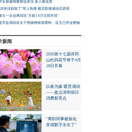
3岁女孩被闺蜜胁迫卖淫 多人被追责
横店快没剧组了”登上热搜 横店影视城动态辟谣
蒙古一企业再回应“月薪1.6万元招羊倌”
连市监局回应女子用烧烤铁签喂狗：店主已停业整顿
片新闻
2026第十七届井冈
山杜鹃花节将于4月
18日开幕
以春为媒 暖意涌动
——盘点清明假日
消费新亮点
“离职同事被炼化
变成数字永生了”