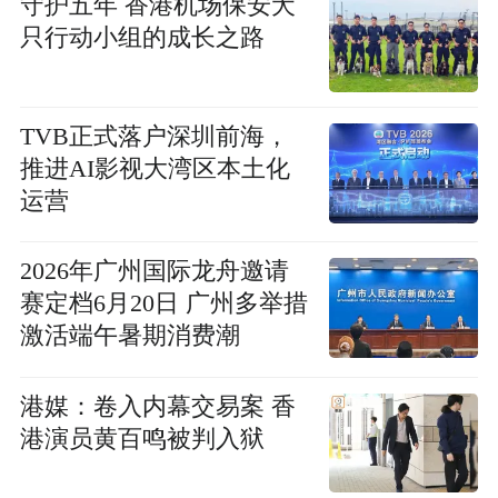
守护五年 香港机场保安犬
只行动小组的成长之路
TVB正式落户深圳前海，
推进AI影视大湾区本土化
运营
2026年广州国际龙舟邀请
赛定档6月20日 广州多举措
激活端午暑期消费潮
港媒：卷入内幕交易案 香
港演员黄百鸣被判入狱