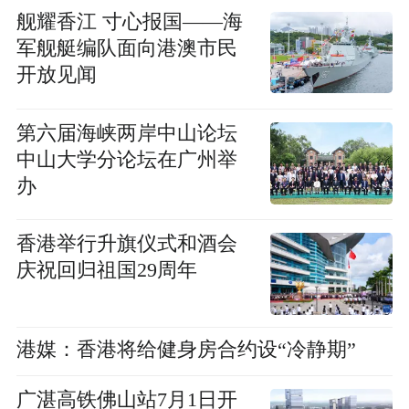
舰耀香江 寸心报国——海
军舰艇编队面向港澳市民
开放见闻
第六届海峡两岸中山论坛
中山大学分论坛在广州举
办
香港举行升旗仪式和酒会
庆祝回归祖国29周年
港媒：香港将给健身房合约设“冷静期”
广湛高铁佛山站7月1日开