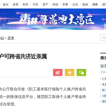
娱乐
体育
时尚
汽车
房产
科技
军事
文化
旅游
佛教
国
站
中山
>
正文
户可跨省共济近亲属
频
如
2026
仁
专
办公厅联合印发《职工基本医疗保险个人账户跨省共
第
A
统一的医保信息平台，规范职工医保个人账户资金跨
宠
经办管理。