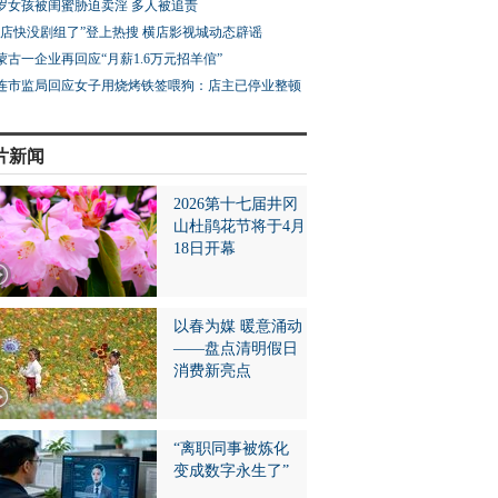
3岁女孩被闺蜜胁迫卖淫 多人被追责
横店快没剧组了”登上热搜 横店影视城动态辟谣
蒙古一企业再回应“月薪1.6万元招羊倌”
连市监局回应女子用烧烤铁签喂狗：店主已停业整顿
片新闻
2026第十七届井冈
山杜鹃花节将于4月
18日开幕
以春为媒 暖意涌动
——盘点清明假日
消费新亮点
“离职同事被炼化
变成数字永生了”