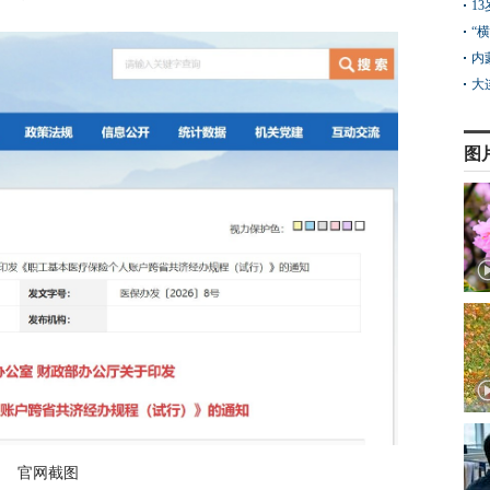
1
“
内
大
图
官网截图