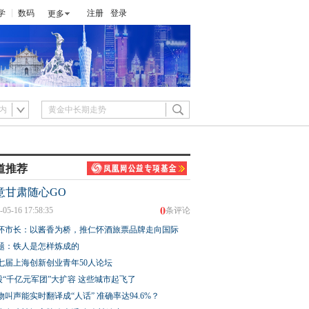
学
数码
注册
登录
更多
内
道推荐
意甘肃随心GO
0
-05-16 17:58:35
条评论
怀市长：以酱香为桥，推仁怀酒旅票品牌走向国际
题：铁人是怎样炼成的
七届上海创新创业青年50人论坛
股“千亿元军团”大扩容 这些城市起飞了
物叫声能实时翻译成“人话” 准确率达94.6%？