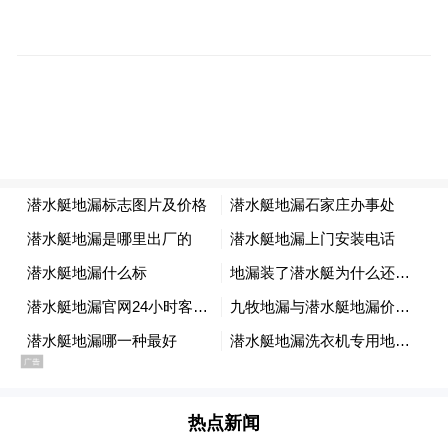
绍，企业专注于防水秤制造，产品全部适用
于食品加工领域。“我们是源头生产工厂，这
次接触到两三个面向俄罗斯、西亚的贸易客
商。他们的强项是通路，我们的强项是生
产。”
林海双表示，公司目前以内销和东南亚市场
为主，北半球市场一直没有合适的渠道。“这
次来，就是希望借助‘广货行天下’平台，打通
俄罗斯及欧洲市场的销售渠道。”
中山市企业借助展会平台积极拓展国际市
场，展现出“中山制造”在技术、品质和产业
热点新闻
链上的竞争力。在政府持续优化营商环境的