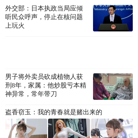
支撑下，越来越多的中山企业正稳健“出
外交部：日本执政当局应倾
听民众呼声，停止在核问题
海”，将优质产品推向全球。
上玩火
凤凰网广东发自哈尔滨
采写：李芳 于清
男子将外卖员砍成植物人获
刑8年，家属：他炒股亏本精
神异常，常年带刀
盗香窃玉：我的青春就是赌出来的