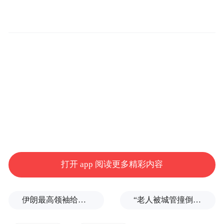
锁企业，也出口东南亚。许立宁透露，企业
已邀请俄罗斯客户于今年六七月间到访中
山，除了展示冰淇淋机，还希望推动更多中
山产品走向俄罗斯。“期望新产品成交额达千
万元级别，目前我们已承接约七八百万元老
品牌的合同，正在中山组织生产。”
打开 app 阅读更多精彩内容
伊朗最高领袖给总统下了“最后警告”？
“老人被城管撞倒后离世”案开庭：亲属要求调取执法记录仪被告知没电了