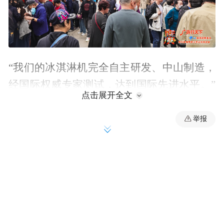
“我们的冰淇淋机完全自主研发、中山制造，
经国际权威专家测试，达到国际先进水平。”
点击展开全文
在哈尔滨举行的“广货行天下·中山百货进黑
龙江”活动现场，卡比（中山）机械制造有限
举报
公司（以下简称：卡比）总经理许立宁向凤
凰网广东表示，企业正借助中俄博览会平
台，将新产品推向俄罗斯市场。
作为在中山深耕超过20年的冰淇淋机制造
商，卡比的产品不仅服务于国内大型餐饮连