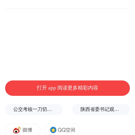
誓言字字千钧、激昂回荡，彰显了新时代特
区警队对党和人民的无限忠诚，宣示了珠海
公安忠实履行新时代使命任务的信心和决
心。
打开 app 阅读更多精彩内容
公交考核一刀切司机不敢开空调：别把压力转嫁一线员工
陕西省委书记观摩直播带货，同董宇辉交流