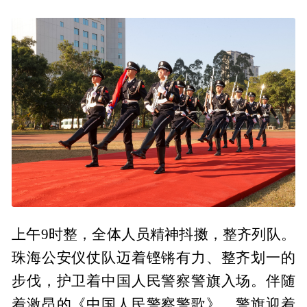
上午9时整，全体人员精神抖擞，整齐列队。
珠海公安仪仗队迈着铿锵有力、整齐划一的
步伐，护卫着中国人民警察警旗入场。伴随
着激昂的《中国人民警察警歌》，警旗迎着