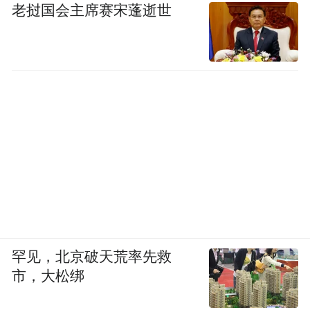
老挝国会主席赛宋蓬逝世
罕见，北京破天荒率先救
市，大松绑