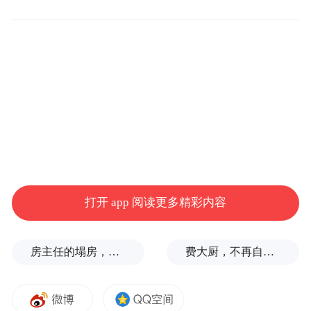
作为村民休闲场所与桂南村历史“活化石”，
樟树公园的樟树承载着乡愁记忆。此次专家
指导为樟树保护注入专业力量，助力这些绿
色瑰宝重焕生机，守护乡村绿水青山。
凤凰网广东发自中山
打开 app 阅读更多精彩内容
房主任的塌房，一场“人设露馅”
费大厨，不再自称大王