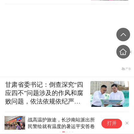
甘肃省委书记：倒查深究“四
应四不”问题涉及的作风和腐
败问题，依法依规依纪严肃
查处腐败案件，加大通报曝
光力度
战高温护旅途，长沙南站派出所
工
打开
民警绘就有温度的暑运平安答卷
一
报