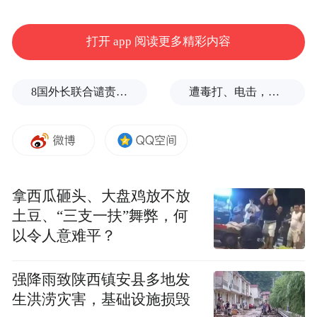
味、非遗文创等2000多种特色产品，从肇庆
打开 app 阅读更多精彩内容
裹蒸、德庆贡柑、肇供大米等“肇”字号优质
土特产，到大西南深山的生态农产，再到大
8国外长联合谴责以色列侵犯加沙
遭毒打、电击，逃生男子亲述被卖诈骗园区遭遇
湾区优选好物，全方位满足市民游客的“舌尖
期待”与“购物需求”。
沉浸式狂欢，解锁文旅消费新体验
拿西瓜砸头、大盘鸡放不放
开幕式现场，敦煌飞天鼓舞、非遗鱼灯巡
土豆、“三支一扶”舞弊，何
游，配合无人机灯光秀，将“山海梦幻夜”的
以令人意难平？
主题演绎得淋漓尽致。随后的山海音乐秀
上，21种广东地方方言歌曲联唱献艺，传递
强降雨致陕西镇安县多地发
“山海同心”的发展共鸣。
生洪涝灾害，基础设施损毁