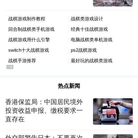
9个特色功能区同步亮相，成为市民游客的打
卡热点。400平方米的“肇庆味道·东西协作”
馆和“广东优品·湾区优选”馆集中展示来自肇
庆各地、广东各地、大湾区以及东西协作土
特产，优质大米、特色零食、德庆贡柑等产
品琳琅满目。100多个山海农产品主题市集与
40多个山海味道主题市集组成“美食一条
街”，烟火气十足。山海打卡区与山海IP造型
热点新闻
空间，成为青年旅拍的潮玩圣地。此外，来
香港保监局：中国居民境外
自大湾区各地的网红达人从早到晚持续开
投资收益申报、缴税要求一
播，“线下展销+线上直播”双渠道让山海好物
直存在
直达全国消费者，预计累计线上观看量将突
破1500万人次。