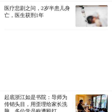
医疗悲剧之问，2岁半患儿身
亡，医生获刑1年
起底浙江如是书院：导师为
传销头目，用歪理给家长洗
脑，多位学员称遭殴打