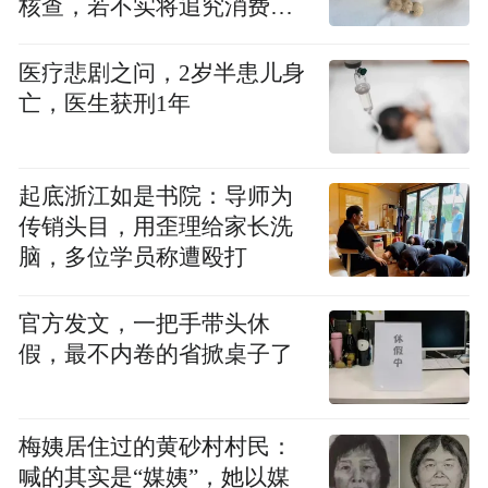
核查，若不实将追究消费者
联动、消费引领”的核心目标。
诬陷责任
医疗悲剧之问，2岁半患儿身
据悉，博览会将持续至12月21日。活动的举
亡，医生获刑1年
办为大湾区与大西南地区的产品流通搭建平
台，也为推动城乡融合发展注入新活力。
起底浙江如是书院：导师为
传销头目，用歪理给家长洗
“特别声明：以上作品内容(包括在内的视频、图片或音
脑，多位学员称遭殴打
频)为凤凰网旗下自媒体平台“大风号”用户上传并发
布，本平台仅提供信息存储空间服务。
Notice: The content above (including the videos,
官方发文，一把手带头休
pictures and audios if any) is uploaded and posted
假，最不内卷的省掀桌子了
by the user of Dafeng Hao, which is a social media
platform and merely provides information storage
space services.”
梅姨居住过的黄砂村村民：
喊的其实是“媒姨”，她以媒