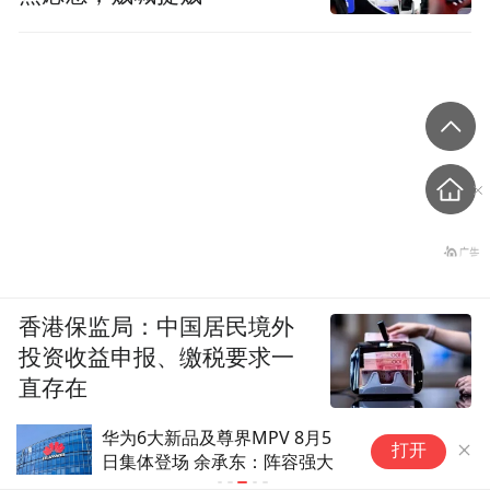
香港保监局：中国居民境外
投资收益申报、缴税要求一
直存在
华为6大新品及尊界MPV 8月5
这
打开
日集体登场 余承东：阵容强大
—
人