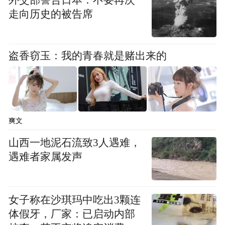
外交部警告日本：不要再次
走向历史的被告席
值得一提的是，开幕式上还举行了“山海IP推
荐官”授牌仪式，5位旅行社联盟代表获此殊
盗香窃玉：我的青春就是赌出来的
荣，未来将助力“山海嘉年华”IP走向更广阔
的市场。现场签订的产销对接协议，涵盖水
产、粮油、农副产品等多个领域，总金额达
5400万元，为供需双方搭建起长效合作桥
爽文
梁。
山西一地泥石流致3人遇难，
活动期间，除了每日不间断的主题演艺、山
遇难者家属发声
海音乐会、灯光秀，还将推出山海魔术秀、
主题互动、非遗巡游等特色活动。预计整个
女子称在沙琪玛中吃出3颗连
活动将吸引80万人次参与，总曝光量超1500
体假牙，厂家：已启动内部
万次，真正实现“品牌整合、渠道拓展、产业