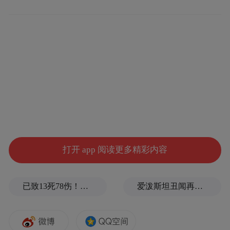
辽宁大学专场：
⏰时间：
10月18日（星期六）9：30-14：00
地点：
📍
辽宁大学（蒲河校区）博雅楼
活动介绍
岗位速递
打开 app 阅读更多精彩内容
万余职位，“薪”动来袭
已致13死78伤！这是乌方对俄本土发动的最致命袭击之一
爱泼斯坦丑闻再曝新线索！美国顶级艺术学校爆70起性侵黑幕，近50名成年人被指控
600
截至目前，辽宁地区4场招聘已吸引近
家
15000
次企事业单位报名，累计提供岗位超
9400