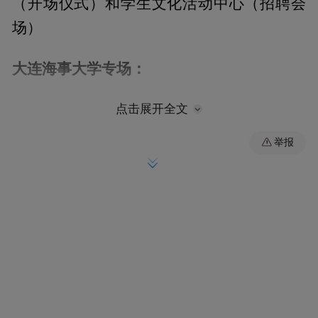
（开场仪式）和学生文化活动中心（招聘会
场）
大连海事大学专场：
时间：
⏰
10月16日（星期四）9：30-12：30
点击展开全文
举报
地点：
📍
大连海事大学启航楼
东北大学专场：
⏰时间：
10月17日（星期五）9：30-11：30
地点：东北大学（南湖校区）学生活动中
📍
心