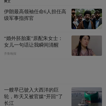
爽文
现场展示杏仁饼、芦兜粽等中山非遗美食，
伊朗最高领袖任命6人担任高
让辽宁学子品味地道的岭南风味。
级军事指挥官
青春活力市集
“婚外胚胎案”原配朱女士：
融合文创潮玩、城市元素的互动展区，展现
女儿一句话让我瞬间清醒
青春广东的创新活力。
齐鲁晚报
粤籍学子乡情会
以乡音乡情为纽带，为在辽广东学子搭建温
馨交流平台。
一艘早已驶入大西洋的巨
轮，昨天又被官媒“开回”了
城市名片：湾区明珠，机遇无限
长江