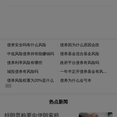
部分企业名单此链接查看：
https://mp.weixin.qq.com/s/mVdzBpQGiqjX22
产业对接：聚焦重点，搭建桥梁
广东此次精准对接辽宁高校优势学科，聚焦
半导体与集成电路、光电光学、高端装备、
新材料、新一代信息技术等八大重点产业领
域。同步覆盖创新平台、科研机构、金融机
构及配套行业，构建“产业导向+精准匹配”的
格局，实现“企业需求”与“辽宁高校学子”的
热点新闻
高效对接。
特朗普称要向伊朗索赔