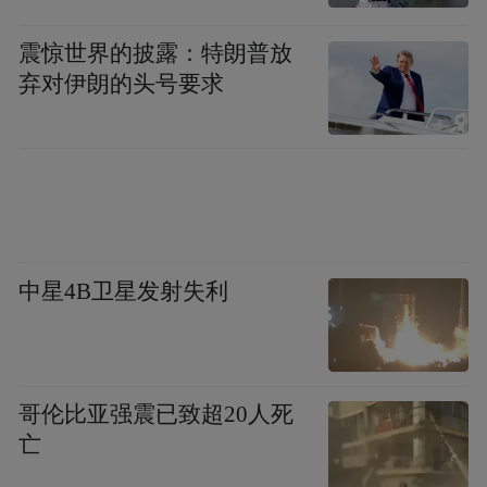
震惊世界的披露：特朗普放
弃对伊朗的头号要求
中星4B卫星发射失利
中山，伟人故里，湾区明珠。作为粤港澳大
湾区的重要节点城市，中山正全力建设成为
哥伦比亚强震已致超20人死
亡
珠江口西岸的创新高地。这里不仅是投资创
业的热土，更是成就梦想的舞台。