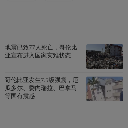
个次，其中现场岗位超
个次，招聘规模
创历史新高。
本次招聘岗位与薪酬诚意十足，其中：
本科岗位10000+个次
地震已致77人死亡，哥伦比
亚宣布进入国家灾难状态
硕士岗位2000+个次
博士岗位200+个次
哥伦比亚发生7.5级强震，厄
瓜多尔、委内瑞拉、巴拿马
薪酬方面
等国有震感
年薪20万以上岗位1000+个次
年薪50万以上岗位60+个次