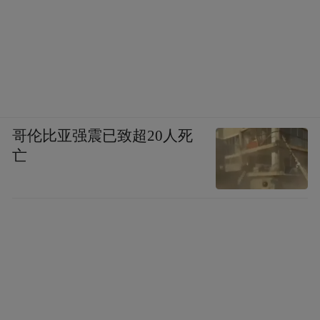
粤就业”
欢迎关注“
平台，获取更多招聘资讯
哥伦比亚强震已致超20人死
从白山黑水到南海之滨，
亡
广东与辽宁虽远隔千里，
但对辽宁高校学子的渴望与尊重
将我们紧密相连。
你最珍贵，就在中山