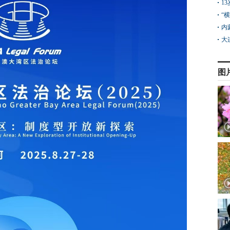
1
“
内
大
图