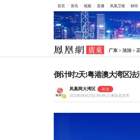
首页
资讯
视频
直播
凤凰卫视
财经
广东
>
法治
>
倒计时2天!粤港澳大湾区法
凤凰网大湾区
2025年08月25日 09:49:23
来自北京市