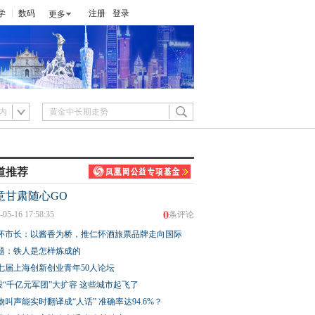
学
数码
注册
登录
更多
内
道推荐
意甘肃随心GO
0
-05-16 17:58:35
条评论
怀市长：以酱香为桥，推仁怀酒旅票品牌走向国际
题：铁人是怎样炼成的
七届上海创新创业青年50人论坛
股“千亿元军团”大扩容 这些城市起飞了
物叫声能实时翻译成“人话” 准确率达94.6%？