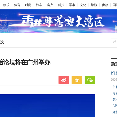
娱乐
体育
时尚
汽车
房产
科技
军事
文化
旅游
佛教
国
站
正文
治论坛将在广州举办
频
如
2026
仁
专
第
A
宠