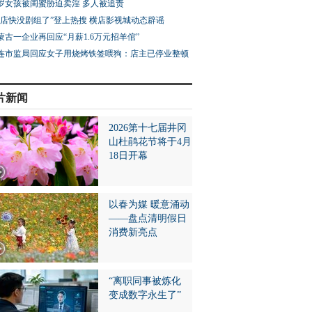
3岁女孩被闺蜜胁迫卖淫 多人被追责
横店快没剧组了”登上热搜 横店影视城动态辟谣
蒙古一企业再回应“月薪1.6万元招羊倌”
连市监局回应女子用烧烤铁签喂狗：店主已停业整顿
片新闻
2026第十七届井冈
山杜鹃花节将于4月
18日开幕
以春为媒 暖意涌动
——盘点清明假日
消费新亮点
“离职同事被炼化
变成数字永生了”