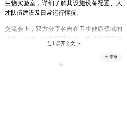
生物实验室，详细了解其设施设备配置、人
才队伍建设及日常运行情况。
交流会上，双方分享各自在卫生健康领域的
成效与挑战。针对疫情防控，重点交流了登
点击展开全文
革热、基孔肯雅热等蚊媒传染病的监测预
警、应急处置及社区防控经验，并就跨境联
举报
防联控、疫情信息互通、基层防控难点等议
题深入探讨，为完善常态化防控机制提供参
考。