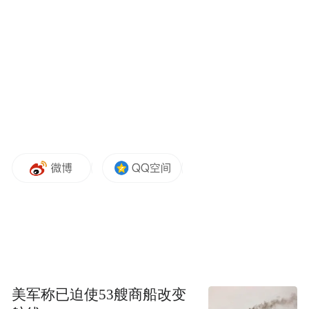
地公共卫生服务水平提升。此次活动为深化
珠坦两地卫生健康合作奠定基础。下一步，
坦洲镇社区卫生服务中心将结合学习成果优
化防控策略，强化服务能力，保障居民健
康，助力“健康湾区”建设。
凤凰网广东发自中山
美军称已迫使53艘商船改变