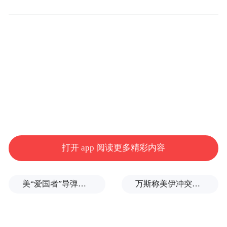
此外，双方还围绕 “国家基本公共卫生服务项
目”的实施成效、绩效考核等内容交流经验。
香洲区疾控中心展示了慢性病管理、家庭医
生团队等领域的创新举措，坦洲镇社区卫生
服务中心也分享了相关实践经验。双方一致
打开 app 阅读更多精彩内容
表示，将进一步加强区域协作，提升基本公
共卫生服务均等化水平。
美“爱国者”导弹库存被曝不足1700枚
万斯称美伊冲突仍处于“博弈中段”
此次交流以“打破区域壁垒、强化协同联动”
为核心，通过资源共享、优势互补，助力两