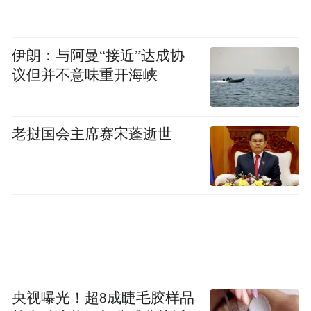
伊朗：与阿曼“接近”达成协
议但并不意味重开海峡
老挝国会主席赛宋蓬逝世
央视曝光！超8成睫毛胶样品