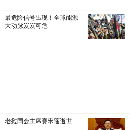
最危险信号出现！全球能源
大动脉岌岌可危
老挝国会主席赛宋蓬逝世