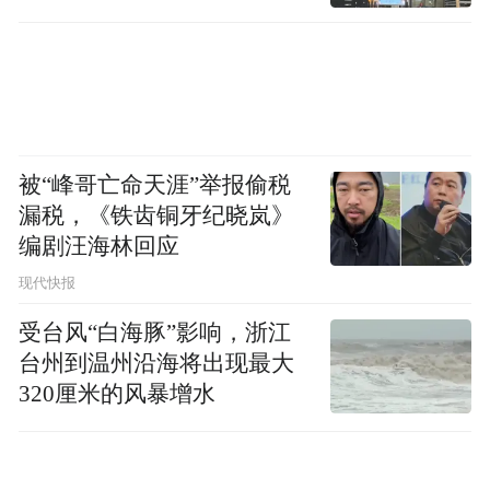
被“峰哥亡命天涯”举报偷税
漏税，《铁齿铜牙纪晓岚》
编剧汪海林回应
现代快报
受台风“白海豚”影响，浙江
台州到温州沿海将出现最大
320厘米的风暴增水