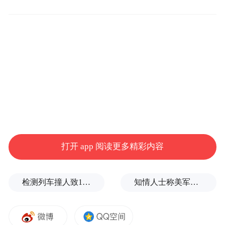
二要发挥国资国企功能为全市发展大局作出
更大贡献。要扛起责任使命，聚焦主责主
业，推动各类资产资金资源高效发挥作用，
打开 app 阅读更多精彩内容
不断提升核心竞争力和可持续发展能力。要
加大以投促引力度，统筹整合资源，吸引更
检测列车撞人致11死2伤，施工业务外包单位被罚1.5万元
知情人士称美军高层正寻求对伊战事“退出路径”
多优质项目落地中山。要主动参与产业园区
开发建设，紧盯国家政策走向，充分发挥融