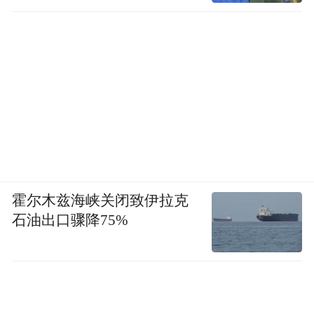
霍尔木兹海峡关闭致伊拉克
石油出口骤降75%