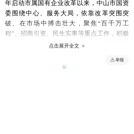
年启动市属国有企业改革以来，中山市国资
委围绕中心、服务大局，依靠改革突围突
破、在市场中搏击壮大，聚焦“百千万工
程”、招商引资、民生实事等重点工作，积极
发挥功能作用，取得了较好成效，市委给予
点击展开全文
充分肯定。
举报
做好下一步工作，一要坚定信心、抢抓机
遇，加快做大做强。要坚定不移走市场化道
路，立足中山发展所需，学习先进经验，完
善经营思路，在市场经济大潮中主动作为、
做大做强。