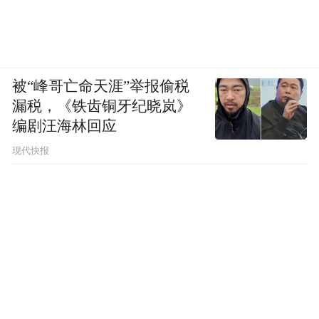
被“峰哥亡命天涯”举报偷税
漏税，《铁齿铜牙纪晓岚》
编剧汪海林回应
现代快报