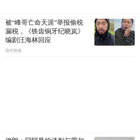
被“峰哥亡命天涯”举报偷税
漏税，《铁齿铜牙纪晓岚》
编剧汪海林回应
现代快报