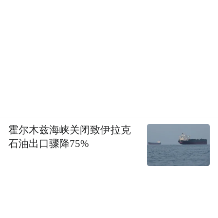
霍尔木兹海峡关闭致伊拉克
石油出口骤降75%