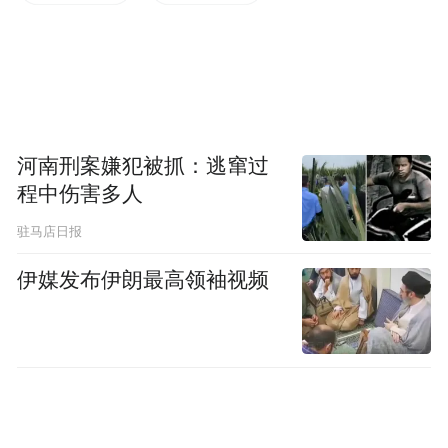
资平台作用，全力为产业发展、项目落地做
好要素保障。要积极投身“百千万工程”，做
深做实市属国企包村结对共建工作，通过多
元化帮扶措施，助力“百千万工程”取得更大
实效。
河南刑案嫌犯被抓：逃窜过
程中伤害多人
三要坚持党的领导、加强党的建设，打造高
素质国企干部队伍。要加强干部队伍建设，
驻马店日报
压实全面从严治党主体责任，坚持忠诚、干
伊媒发布伊朗最高领袖视频
净、担当的用人导向，持续营造风清气正政
治生态，不断提升干部能力素质，充分激发
担当作为、干事创业的内生动力。
中山市领导欧阳锦全、冯金怡参加调研。