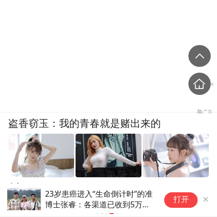
盗香窃玉：我的青春就是赌出来的
爽文
新华时评丨
打开