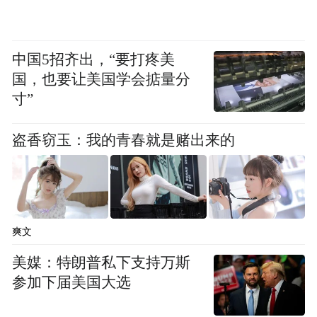
一步增进民生福祉。
作为“南昌C位”的滕王阁景区，是江西对外展
中国5招齐出，“要打疼美
国，也要让美国学会掂量分
示的一张文化名片，是游客来昌“打卡”的首
寸”
选之地。据统计，今年“五一”假期，滕王阁
景区累计接待市民游客近70万人次，其中收
盗香窃玉：我的青春就是赌出来的
费区域接待游客12.57万人次，同比增长
8.73%；实现旅游门票收入448.59万元，同比
增长10.65%。
爽文
从封闭的景点到开放的城市地标，滕王阁的
美媒：特朗普私下支持万斯
变迁折射出南昌以文化赋能城市更新的决
参加下届美国大选
心。在这里，历史不再高悬于楼阁之上，而
是融入百姓的日常生活。一江两岸的灯火，