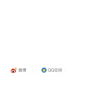
值得一提的是，作为“南昌十大文化重点工
程”之一，滕王阁景区北扩项目进一步整合了
赣江与周边历史街区资源，将原本割裂的岸