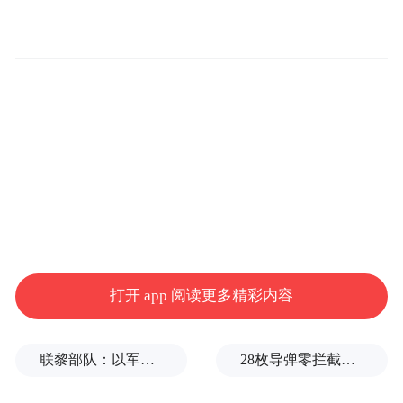
打开 app 阅读更多精彩内容
联黎部队：以军单日向黎发射113枚炮弹
28枚导弹零拦截！基辅防空失灵，西方靠不住了