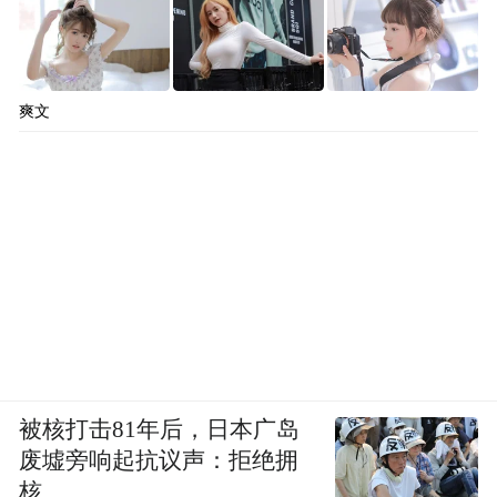
爽文
被核打击81年后，日本广岛
废墟旁响起抗议声：拒绝拥
核