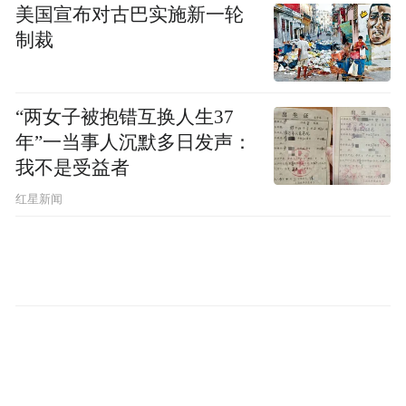
美国宣布对古巴实施新一轮
线空间转化为连贯的文化长廊，滕王阁与八
制裁
一大桥、大士院老街、滨江步道实现无缝衔
接，形成“登阁-观江-品鲜”的黄金动线。同时
也满足了本地居民休闲出行。
“两女子被抱错互换人生37
年”一当事人沉默多日发声：
2024年，南昌全力推进滕王阁景区“还江于
我不是受益者
民、还岸于民、还景于民”及北扩工程，并于
红星新闻
2025年1月1日正式竣工并对外开放。从此处
出发，沿赣江风光带绿道漫步，只见昔日的
封闭岸线已变为亲水步道和文化长廊。沿着
仿古街巷向北走，两侧是复原的唐宋风格建
筑群，既有非遗展示馆，也有文创市集。