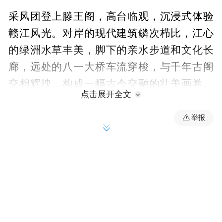
采风团登上滕王阁，高台临观，沉浸式体验
赣江风光。对岸的现代建筑鳞次栉比，江心
的绿洲水草丰美，脚下的亲水步道和文化长
廊，远处的八一大桥车流穿梭，与千年古阁
交相辉映，构成一幅古今交融的壮美画卷。
点击展开全文
采风团成员纷纷举起相机，记录下这诗情画
意的一刻。来自凤凰网旅游频道的陈乐丰感
举报
慨：“站在这里，既能触摸历史的厚重，又能
感受现代的活力，南昌的城市更新真正让文
化‘看得见、摸得着’。”