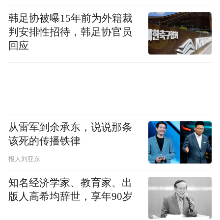
照见的不仅是王勃笔下的瑰丽辞章，更是一
韩足协被曝15年前为外籍裁
判安排性招待，韩足协官员
座城市对“为民、惠民、悦民”的孜孜追求。
回应
“特别声明：以上作品内容(包括在内的视频、图片或音
频)为凤凰网旗下自媒体平台“大风号”用户上传并发
布，本平台仅提供信息存储空间服务。
Notice: The content above (including the videos,
pictures and audios if any) is uploaded and posted
by the user of Dafeng Hao, which is a social media
从雷军到余承东，说说那条
platform and merely provides information storage
该死的传播铁律
space services.”
报人刘亚东
知名经济学家、教育家、出
版人高希均辞世，享年90岁