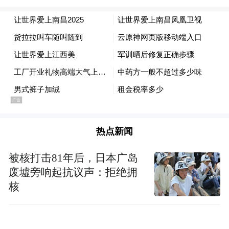
热点新闻
滕王阁景区“还江于民、还岸于民、还景于
被核打击81年后，日本广岛
废墟旁响起抗议声：拒绝拥
民”及北扩工程，是南昌贯彻“人民城市人民
核
建、人民城市为人民”理念的生动实践，与广
大民众共享开放成果，展示南昌持续对外开
放的发展氛围，不断提升城市功能品质、进