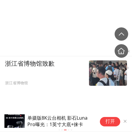
浙江省博物馆致歉
浙江省博物馆
单摄版8K云台相机 影石Luna
“
打开
Pro曝光：1英寸大底+徕卡
日