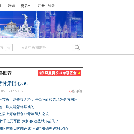
学
数码
注册
登录
更多
内
道推荐
意甘肃随心GO
0
-05-16 17:58:35
条评论
怀市长：以酱香为桥，推仁怀酒旅票品牌走向国际
题：铁人是怎样炼成的
七届上海创新创业青年50人论坛
股“千亿元军团”大扩容 这些城市起飞了
物叫声能实时翻译成“人话” 准确率达94.6%？