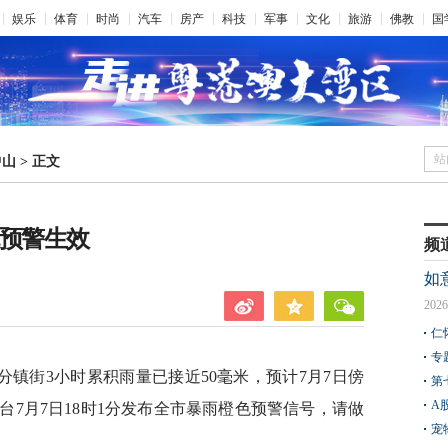
娱乐
体育
时尚
汽车
房产
科技
军事
文化
旅游
佛教
国
站
中山
>
正文
色预警生效
频
如
2026
仁
专
镇街3小时累积雨量已接近50毫米，预计7月7日傍
第
A
7月7日18时1分发布全市暴雨橙色预警信号，请做
宠