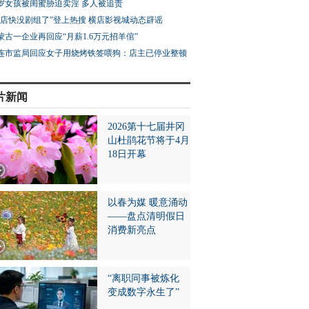
3岁女孩被闺蜜胁迫卖淫 多人被追责
横店快没剧组了”登上热搜 横店影视城动态辟谣
蒙古一企业再回应“月薪1.6万元招羊倌”
连市监局回应女子用烧烤铁签喂狗：店主已停业整顿
片新闻
2026第十七届井冈
山杜鹃花节将于4月
18日开幕
以春为媒 暖意涌动
——盘点清明假日
消费新亮点
“离职同事被炼化
变成数字永生了”