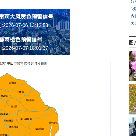
1
“
内
大
图