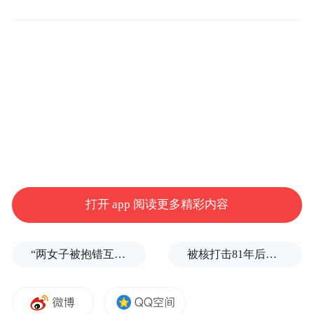
此外，随着高考结束，以毕业游、家庭游为
主的出入境群体显著增多。叠加“一周一行”
“一签多行”等便利政策，跨境通勤与周末游
已成常态。为保障通关顺畅，珠海边检总站
已提前制定专项工作方案，深化与港澳联检
单位及地方公安等部门的联勤联动，加强客
打开 app 阅读更多精彩内容
流车流动态监测，并根据实时情况提前加
开、开足查验通道，全力缩短旅客候检时
“两女子被抱错互换人生37年”一当事人沉默多日发声：我不是受益者
被核打击81年后，日本广岛废墟旁响起抗议声：拒绝拥核
间。