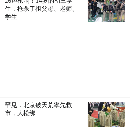
26声枪响！14岁的初三学
生，枪杀了祖父母、老师、
学生
罕见，北京破天荒率先救
市，大松绑