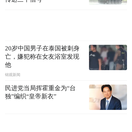
20岁中国男子在泰国被刺身
亡，嫌犯称在女友浴室发现
他
锦观新闻
民进党当局挥霍重金为“台
独”编织“皇帝新衣”