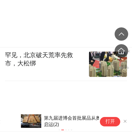
罕见，北京破天荒率先救
市，大松绑
第九届进博会首批展品从奥地利
德
打开
启运(2)
帮