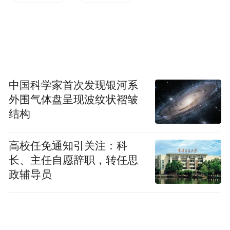
速，谨慎驾驶，并留意道路电子信息告知牌
及交通指示牌，配合现场工作人员指挥。
珠海市公安局交通管理支队
中国科学家首次发现银河系
港珠澳大桥珠海公路口岸大队
外围气体盘呈现波纹状褶皱
结构
港珠澳大桥管理局
2026年6月3日
高校任免通知引关注：科
长、主任自愿辞职，转任思
凤凰网广东发自珠海
政辅导员
来源：港珠澳大桥‍