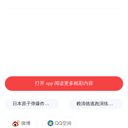
港珠澳大桥往珠澳方向K462+028(粤港分界
线)至K456+000，中线、右线封闭，左线通
行。
（三）6月10日5:00至8:00
港珠澳大桥往珠澳方向K452+200至
K449+850，中线、右线和应急车道封闭，左
线通行。
打开 app 阅读更多精彩内容
三、注意事项
日本原子弹爆炸亲历者反对高市修改无核三原则，“她应该下台”
赖清德逃跑演练有美方人员参与，台媒体人：终于正式演练逃亡计划了
请司乘人员提前调整出行计划，避开管制时
段；行驶大桥时注意保持安全车距，控制车