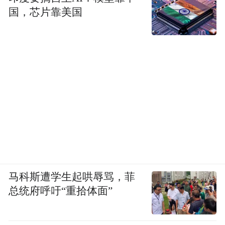
国，芯片靠美国
马科斯遭学生起哄辱骂，菲
总统府呼吁“重拾体面”