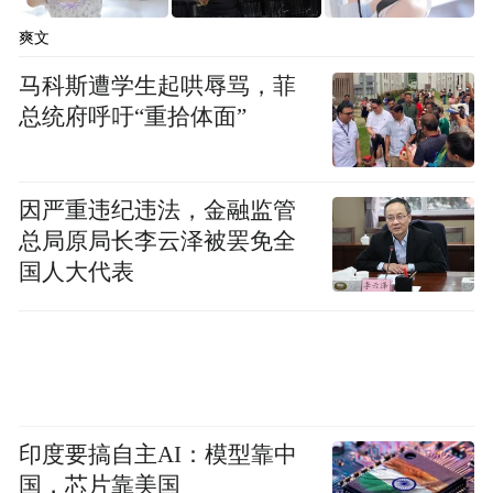
爽文
马科斯遭学生起哄辱骂，菲
总统府呼吁“重拾体面”
因严重违纪违法，金融监管
总局原局长李云泽被罢免全
国人大代表
印度要搞自主AI：模型靠中
国，芯片靠美国