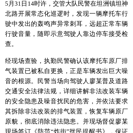
5月31日14时许，交管大队民警在坦洲镇坦神
北路开展常态化巡逻时，发现一辆摩托车行
驶中发出的轰鸣声异常刺耳，远超正常车辆
行驶音量，随即示意驾驶人靠边停车接受检
查。
经现场查验，执勤民警确认该摩托车原厂排
气装置已被私自更换，正是车辆发出巨大噪
音的根源。民警当场向驾驶人廖某普及道路
交通安全法律法规，详细讲解非法改装车辆
的安全隐患及噪音扰民的危害，并依法要求
其拆除非法改装的排气装置，恢复车辆原厂
原貌，彻底消除违法隐患。并现场督促廖某
现场签订《防范“炸街”扰民提醒书》，保证