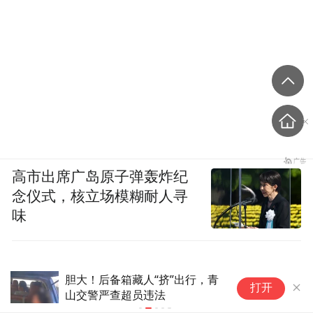
高市出席广岛原子弹轰炸纪
念仪式，核立场模糊耐人寻
味
安徽合肥出手治理龟速车：先短
晚
打开
信提醒 不改正者将核实处罚
过