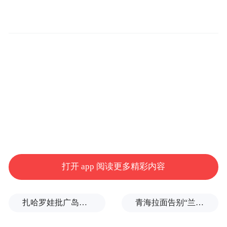
中山交警提醒：摩托车非法改装与“飙车炸
街”不仅破坏车辆原有性能结构，降低行驶稳
定性和安全性，极易诱发交通事故，同时高
分贝噪音对人居环境造成恶劣影响。广大驾
驶人须严守交规，严禁私自改装排气、灯光
打开 app 阅读更多精彩内容
等部件，坚决抵制“飙车炸街”、超速行驶等
违法行为，共同维护安全道路交通环境。
扎哈罗娃批广岛市长不提美国原子弹
青海拉面告别“兰州拉面”，借来的IP终要还