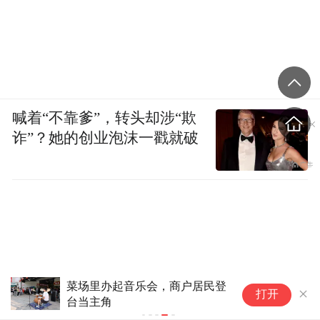
喊着“不靠爹”，转头却涉“欺
诈”？她的创业泡沫一戳就破
菜场里办起音乐会，商户居民登
打开
台当主角