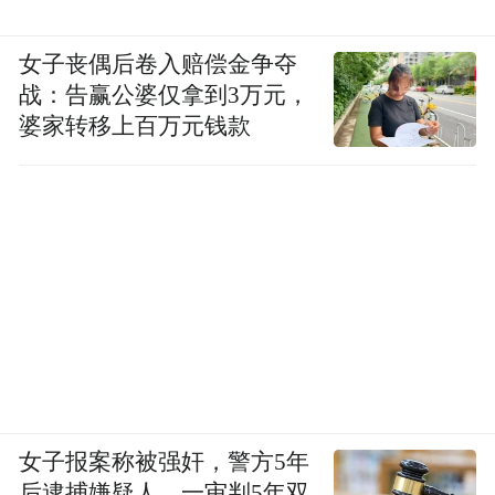
女子丧偶后卷入赔偿金争夺
战：告赢公婆仅拿到3万元，
婆家转移上百万元钱款
女子报案称被强奸，警方5年
后逮捕嫌疑人，一审判5年双