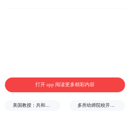
管制要求
打开 app 阅读更多精彩内容
1. 管制区域将布设交通管制设施及警示标
美国教授：共和党中期选举本是逆风局，没想到对手烂成“神助攻”
多所幼师院校开设养老专业
识，请过往车辆按照指示绕行。
2. 交通管制路段禁止所有车辆通行，禁止在