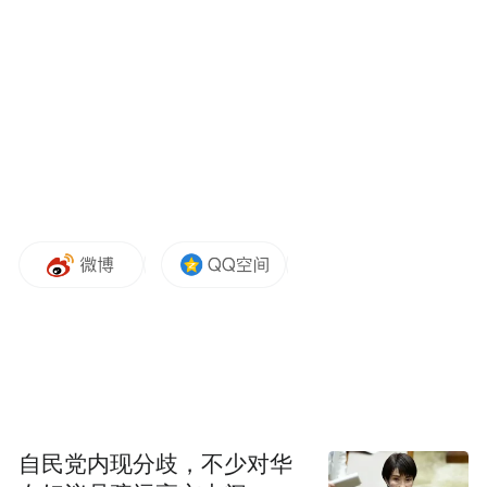
考点周边道路鸣喇叭，请行经考点周边路段
的车辆自觉遵守护考、避让、降速等文明驾
驶规范。
3. 请广大市民自觉遵守管制规定，提前规划
出行路线，途经车辆可绕道世纪东路通行。
凤凰网广东发自中山
自民党内现分歧，不少对华