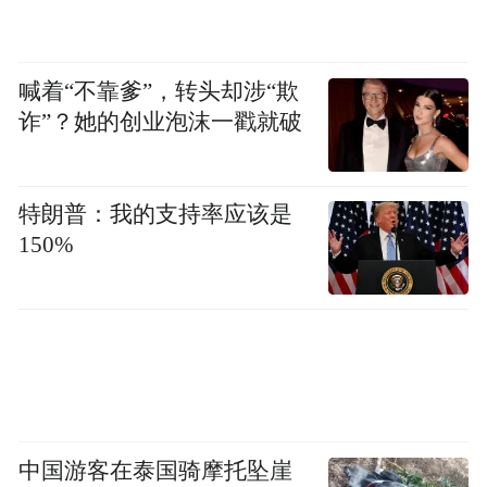
喊着“不靠爹”，转头却涉“欺
诈”？她的创业泡沫一戳就破
特朗普：我的支持率应该是
150%
中国游客在泰国骑摩托坠崖