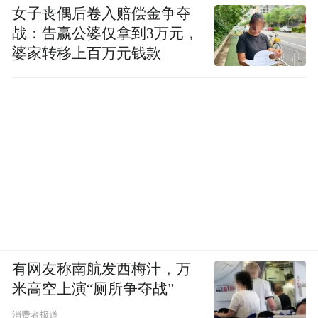
女子丧偶后卷入赔偿金争夺
战：告赢公婆仅拿到3万元，
婆家转移上百万元钱款
有网友称南航发西梅汁，万
米高空上演“厕所争夺战”
消费者报道