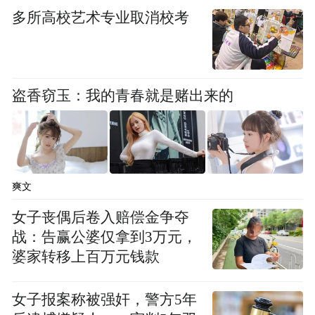
多所高校艺术专业取消校考
盗香窃玉：我的青春就是赌出来的
爽文
女子丧偶后卷入赔偿金争夺
战：告赢公婆仅拿到3万元，
婆家转移上百万元钱款
女子报案称被强奸，警方5年