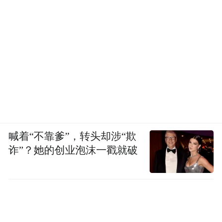
喊着“不靠爹”，转头却涉“欺
诈”？她的创业泡沫一戳就破