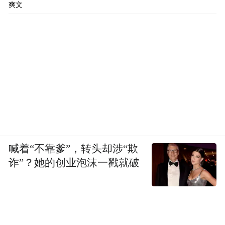
爽文
喊着“不靠爹”，转头却涉“欺
诈”？她的创业泡沫一戳就破